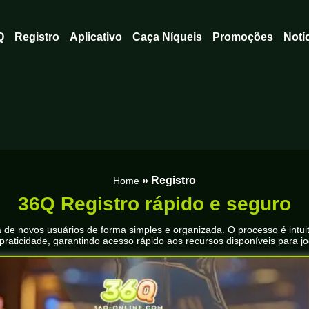
Q
Registro
Aplicativo
Caça Níqueis
Promoções
Notí
»
Registro
Home
36Q Registro rápido e seguro
da de novos usuários de forma simples e organizada. O processo é intu
 praticidade, garantindo acesso rápido aos recursos disponíveis para jo