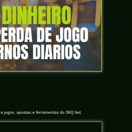
o a jogos, apostas e ferramentas do
36Q bet
.