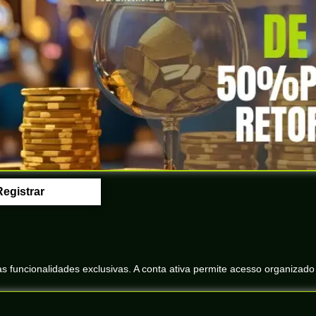
Registrar
as funcionalidades exclusivas. A conta ativa permite acesso organizad