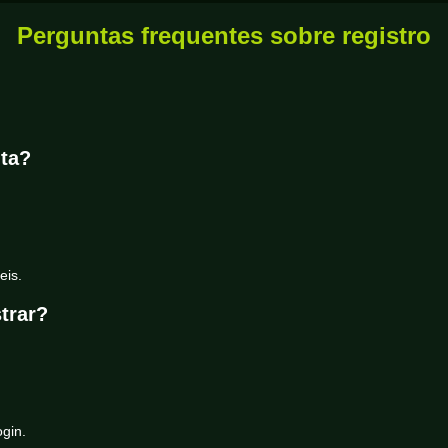
Perguntas frequentes sobre registro
nta?
eis.
strar?
gin.